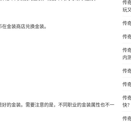
传
玩
传
币在金装商店兑换金装。
传
传
内
传
传
传
是好的金装。需要注意的是，不同职业的金装属性也不一
快
传